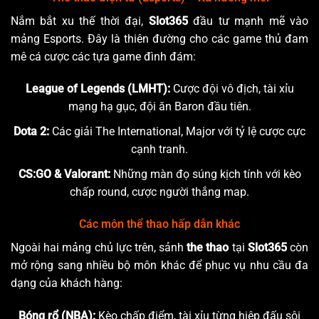
Nắm bắt xu thế thời đại,
Slot365
đầu tư mạnh mẽ vào
mảng Esports. Đây là thiên đường cho các game thủ đam
mê cá cược các tựa game đình đám:
League of Legends (LMHT):
Cược đội vô địch, tài xỉu
mạng hạ gục, đội ăn Baron đầu tiên.
Dota 2:
Các giải The International, Major với tỷ lệ cược cực
cạnh tranh.
CS:GO & Valorant:
Những màn đọ súng kịch tính với kèo
chấp round, cược người thắng map.
Các môn thể thao hấp dẫn khác
Ngoài hai mảng chủ lực trên, sảnh
the thao
tại
Slot365
còn
mở rộng sang nhiều bộ môn khác để phục vụ nhu cầu đa
dạng của khách hàng:
Bóng rổ (NBA):
Kèo chấp điểm, tài xỉu từng hiệp đấu sôi