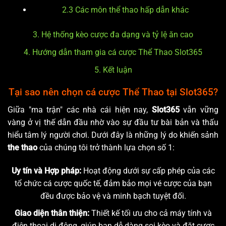
2.3 Các môn thể thao hấp dẫn khác
3. Hệ thống kèo cược đa dạng và tỷ lệ ăn cao
4. Hướng dẫn tham gia cá cược Thể Thao Slot365
5. Kết luận
Tại sao nên chọn cá cược Thể Thao tại Slot365?
Giữa "ma trận" các nhà cái hiện nay,
Slot365
vẫn vững
vàng ở vị thế dẫn đầu nhờ vào sự đầu tư bài bản và thấu
hiểu tâm lý người chơi. Dưới đây là những lý do khiến sảnh
the thao
của chúng tôi trở thành lựa chọn số 1:
Uy tín và Hợp pháp:
Hoạt động dưới sự cấp phép của các
tổ chức cá cược quốc tế, đảm bảo mọi vé cược của bạn
đều được bảo vệ và minh bạch tuyệt đối.
Giao diện thân thiện:
Thiết kế tối ưu cho cả máy tính và
điện thoại di động, giúp bạn dễ dàng soi kèo và đặt cược