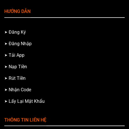
HƯỚNG DẪN
Đăng Ký
Đăng Nhập
Tải App
Nạp Tiền
Rút Tiền
Nhận Code
Lấy Lại Mật Khẩu
THÔNG TIN LIÊN HỆ