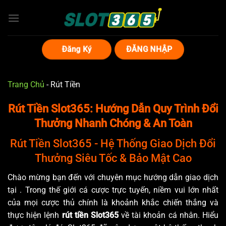
Bỏ
qua
nội
dung
Đăng Ký
ĐĂNG NHẬP
Trang Chủ
-
Rút Tiền
Rút Tiền Slot365: Hướng Dẫn Quy Trình Đổi
Thưởng Nhanh Chóng & An Toàn
Rút Tiền Slot365 - Hệ Thống Giao Dịch Đổi
Thưởng Siêu Tốc & Bảo Mật Cao
Chào mừng bạn đến với chuyên mục hướng dẫn giao dịch
tại
. Trong thế giới cá cược trực tuyến, niềm vui lớn nhất
của mọi cược thủ chính là khoảnh khắc chiến thắng và
thực hiện lệnh
rút tiền Slot365
về tài khoản cá nhân. Hiểu