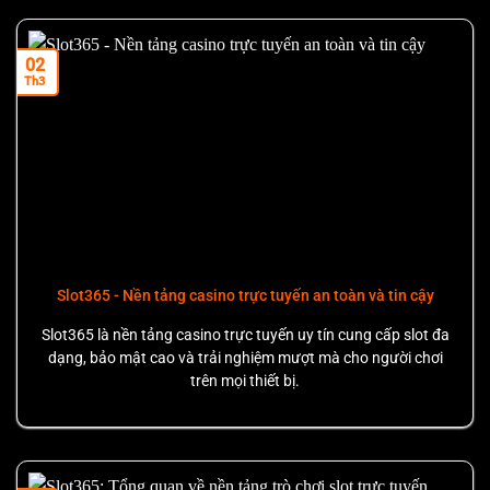
02
Th3
Slot365 - Nền tảng casino trực tuyến an toàn và tin cậy
Slot365 là nền tảng casino trực tuyến uy tín cung cấp slot đa
dạng, bảo mật cao và trải nghiệm mượt mà cho người chơi
trên mọi thiết bị.