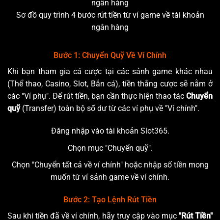
Sơ đồ quy trình 4 bước rút tiền từ ví game về tài khoản
ngân hàng
Bước 1: Chuyển Quỹ Về Ví Chính
Khi bạn tham gia cá cược tại các sảnh game khác nhau
(Thể thao, Casino, Slot, Bắn cá), tiền thắng cược sẽ nằm ở
các "Ví phụ". Để rút tiền, bạn cần thực hiện thao tác
Chuyển
quỹ
(Transfer) toàn bộ số dư từ các ví phụ về "Ví chính".
Đăng nhập vào tài khoản Slot365.
Chọn mục "Chuyển quỹ".
Chọn "Chuyển tất cả về ví chính" hoặc nhập số tiền mong
muốn từ ví sảnh game về ví chính.
Bước 2: Tạo Lệnh Rút Tiền
Sau khi tiền đã về ví chính, hãy truy cập vào mục
"Rút Tiền"