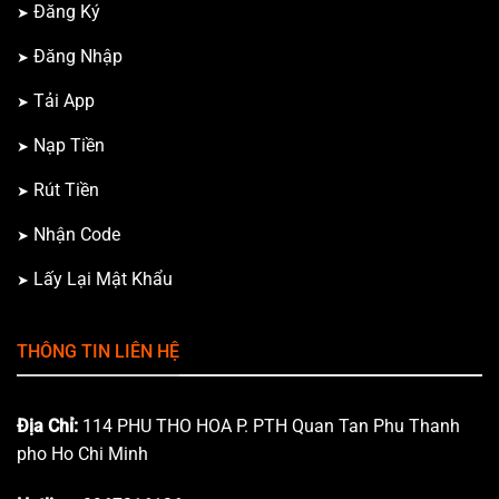
Đăng Ký
Đăng Nhập
Tải App
Nạp Tiền
Rút Tiền
Nhận Code
Lấy Lại Mật Khẩu
THÔNG TIN LIÊN HỆ
Địa Chỉ:
114 PHU THO HOA P. PTH Quan Tan Phu Thanh
pho Ho Chi Minh