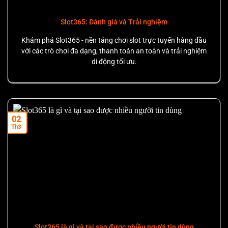
Slot365: Đánh giá và Trải nghiệm
Khám phá Slot365 - nền tảng chơi slot trực tuyến hàng đầu
với các trò chơi đa dạng, thanh toán an toàn và trải nghiệm
di động tối ưu.
02
Th3
Slot365 là gì và tại sao được nhiều người tin dùng