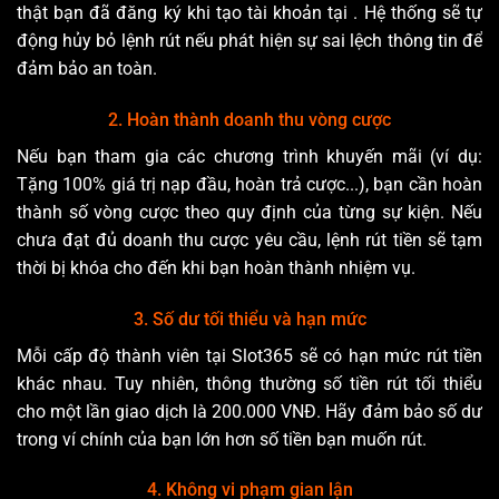
thật bạn đã đăng ký khi tạo tài khoản tại
. Hệ thống sẽ tự
động hủy bỏ lệnh rút nếu phát hiện sự sai lệch thông tin để
đảm bảo an toàn.
2. Hoàn thành doanh thu vòng cược
Nếu bạn tham gia các chương trình khuyến mãi (ví dụ:
Tặng 100% giá trị nạp đầu, hoàn trả cược...), bạn cần hoàn
thành số vòng cược theo quy định của từng sự kiện. Nếu
chưa đạt đủ doanh thu cược yêu cầu, lệnh rút tiền sẽ tạm
thời bị khóa cho đến khi bạn hoàn thành nhiệm vụ.
3. Số dư tối thiểu và hạn mức
Mỗi cấp độ thành viên tại Slot365 sẽ có hạn mức rút tiền
khác nhau. Tuy nhiên, thông thường số tiền rút tối thiểu
cho một lần giao dịch là 200.000 VNĐ. Hãy đảm bảo số dư
trong ví chính của bạn lớn hơn số tiền bạn muốn rút.
4. Không vi phạm gian lận