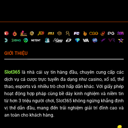
GIỚI THIỆU
Slot365
là nhà cái uy tín hàng đầu, chuyên cung cấp các
dịch vụ cá cược trực tuyến đa dạng như casino, xổ số, thể
thao, esports và nhiều trò chơi hấp dẫn khác. Với giấy phép
hoạt động hợp pháp cùng bề dày kinh nghiệm và niềm tin
từ hơn 3 triệu người chơi, Slot365 không ngừng khẳng định
vị thế dẫn đầu, mang đến trải nghiệm giải trí đỉnh cao và
an toàn cho khách hàng.