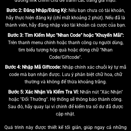
đường link chính chủ để tránh các trang giả mạo.
Bước 2: Đăng Nhập/Đăng Ký:
Nếu bạn chưa có tài khoản,
hãy thực hiện đăng ký (chỉ mất khoảng 2 phút). Nếu đã là
thành viên, hãy đăng nhập vào tài khoản cá cược của bạn.
Bước 3: Tìm Kiếm Mục "Nhan Code" hoặc "Khuyến Mãi":
Trên thanh menu chính hoặc thanh công cụ người dùng,
tìm biểu tượng hộp quà hoặc dòng chữ "Nhan
Code/Giftcode".
Bước 4: Nhập Mã Giftcode:
Nhập chính xác chuỗi ký tự mã
code mà bạn nhận được. Lưu ý phân biệt chữ hoa, chữ
thường và không để thừa khoảng trắng.
Bước 5: Xác Nhận Và Kiểm Tra Ví:
Nhấn nút "Xác Nhận"
hoặc "Đổi Thưởng". Hệ thống sẽ thông báo thành công.
Sau đó, hãy quay lại ví chính để kiểm tra số dư đã được
cập nhật.
Quá trình này được thiết kế tối giản, giúp ngay cả những