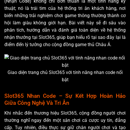
(Nhận Code) không chỉ đơn thuần là một tính năng kỹ
thuật; nó là trái tim của hệ thống tri ân khách hàng, nơi
biến những trải nghiệm chơi game thông thường thành cơ
hội làm giàu không giới hạn. Bài viết này sẽ đi sâu vào
phân tích, hướng dẫn và đánh giá toàn diện về hệ thống
nhận thưởng tại Slot365, giúp bạn hiểu rõ tại sao đây lại là
điểm đến lý tưởng cho cộng đồng game thủ Châu Á.
Giao diện trang chủ Slot365 với tính năng nhan code nổi
bật
Slot365 Nhan Code – Sự Kết Hợp Hoàn Hảo
Giữa Công Nghệ Và Tri Ân
Khi nhắc đến thương hiệu Slot365, cộng đồng người chơi
thường nghĩ ngay đến một sân chơi cá cược uy tín, đẳng
cấp. Tuy nhiên, điều thực sự giữ chân người chơi và tạo