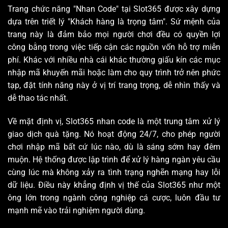
Trang chức năng "Nhan Code" tại Slot365 được xây dựng
dựa trên triết lý "Khách hàng là trọng tâm". Sứ mệnh của
trang này là đảm bảo mọi người chơi đều có quyền lợi
công bằng trong việc tiếp cận các nguồn vốn hỗ trợ miễn
phí. Khác với nhiều nhà cái khác thường giấu kín các mục
nhập mã khuyến mãi hoặc làm cho quy trình trở nên phức
tạp,
đặt tính năng này ở vị trí trang trọng, dễ nhìn thấy và
dễ thao tác nhất.
Về mặt định vị, Slot365 nhan code là một trung tâm xử lý
giao dịch quà tặng. Nó hoạt động 24/7, cho phép người
chơi nhập mã bất cứ lúc nào, dù là sáng sớm hay đêm
muộn. Hệ thống được lập trình để xử lý hàng ngàn yêu cầu
cùng lúc mà không xảy ra tình trạng nghẽn mạng hay lỗi
dữ liệu. Điều này khẳng định vị thế của Slot365 như một
ông lớn trong ngành công nghiệp cá cược, luôn đầu tư
mạnh mẽ vào trải nghiệm người dùng.