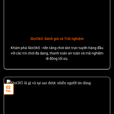
Slot365: Đánh giá và Trải nghiệm
Khám phá Slot365 - nền tảng chơi slot trực tuyến hàng đầu
với các trò chơi đa dạng, thanh toán an toàn và trải nghiệm
di động tối ưu.
02
Th3