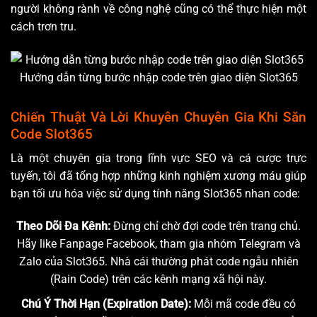
người không rành về công nghệ cũng có thể thực hiện một
cách trơn tru.
Hướng dẫn từng bước nhập code trên giao diện Slot365
Chiến Thuật Và Lời Khuyên Chuyên Gia Khi Săn
Code Slot365
Là một chuyên gia trong lĩnh vực SEO và cá cược trực
tuyến, tôi đã tổng hợp những kinh nghiệm xương máu giúp
bạn tối ưu hóa việc sử dụng tính năng Slot365 nhan code:
Theo Dõi Đa Kênh:
Đừng chỉ chờ đợi code trên trang chủ.
Hãy like Fanpage Facebook, tham gia nhóm Telegram và
Zalo của Slot365. Nhà cái thường phát code ngẫu nhiên
(Rain Code) trên các kênh mạng xã hội này.
Chú Ý Thời Hạn (Expiration Date):
Mỗi mã code đều có