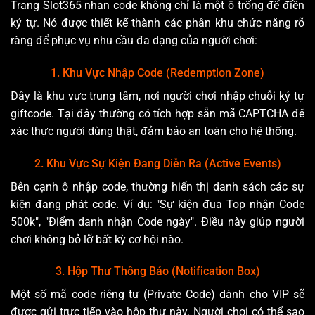
Trang Slot365 nhan code không chỉ là một ô trống để điền
ký tự. Nó được thiết kế thành các phân khu chức năng rõ
ràng để phục vụ nhu cầu đa dạng của người chơi:
1. Khu Vực Nhập Code (Redemption Zone)
Đây là khu vực trung tâm, nơi người chơi nhập chuỗi ký tự
giftcode. Tại đây thường có tích hợp sẵn mã CAPTCHA để
xác thực người dùng thật, đảm bảo an toàn cho hệ thống.
2. Khu Vực Sự Kiện Đang Diễn Ra (Active Events)
Bên cạnh ô nhập code,
thường hiển thị danh sách các sự
kiện đang phát code. Ví dụ: "Sự kiện đua Top nhận Code
500k", "Điểm danh nhận Code ngày". Điều này giúp người
chơi không bỏ lỡ bất kỳ cơ hội nào.
3. Hộp Thư Thông Báo (Notification Box)
Một số mã code riêng tư (Private Code) dành cho VIP sẽ
được gửi trực tiếp vào hộp thư này. Người chơi có thể sao