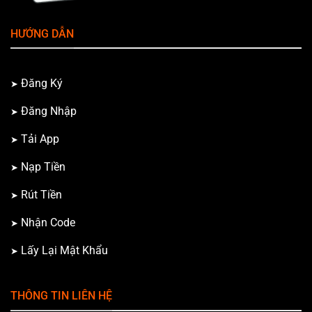
HƯỚNG DẪN
Đăng Ký
Đăng Nhập
Tải App
Nạp Tiền
Rút Tiền
Nhận Code
Lấy Lại Mật Khẩu
THÔNG TIN LIÊN HỆ