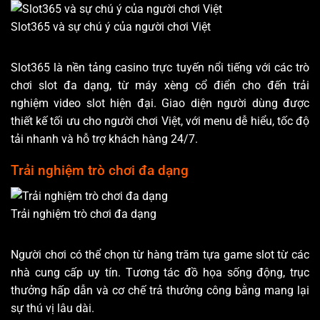
Slot365 và sự chú ý của người chơi Việt
Slot365 là nền tảng casino trực tuyến nổi tiếng với các trò
chơi slot đa dạng, từ máy xèng cổ điển cho đến trải
nghiệm video slot hiện đại. Giao diện người dùng được
thiết kế tối ưu cho người chơi Việt, với menu dễ hiểu, tốc độ
tải nhanh và hỗ trợ khách hàng 24/7.
Trải nghiệm trò chơi đa dạng
Trải nghiệm trò chơi đa dạng
Người chơi có thể chọn từ hàng trăm tựa game slot từ các
nhà cung cấp uy tín. Tương tác đồ họa sống động, trục
thưởng hấp dẫn và cơ chế trả thưởng công bằng mang lại
sự thú vị lâu dài.