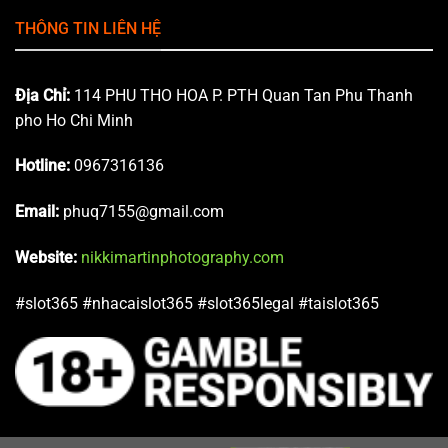
THÔNG TIN LIÊN HỆ
Địa Chỉ:
114 PHU THO HOA P. PTH Quan Tan Phu Thanh
pho Ho Chi Minh
Hotline:
0967316136
Email:
phuq7155@gmail.com
Website:
nikkimartinphotography.com
#slot365 #nhacaislot365 #slot365legal #taislot365