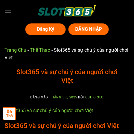
Bỏ
qua
nội
dung
Đăng Ký
ĐĂNG NHẬP
Trang Chủ
-
Thể Thao
-
Slot365 và sự chú ý của người chơi
Việt
Slot365 và sự chú ý của người chơi
Việt
ĐĂNG VÀO
THÁNG 3 6, 2025
BỞI
OBITO SEO
06
Th3
Slot365 và sự chú ý của người chơi Việt