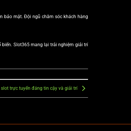
uẩn bảo mật. Đội ngũ chăm sóc khách hàng
iến. Slot365 mang lại trải nghiệm giải trí
slot trực tuyến đáng tin cậy và giải trí