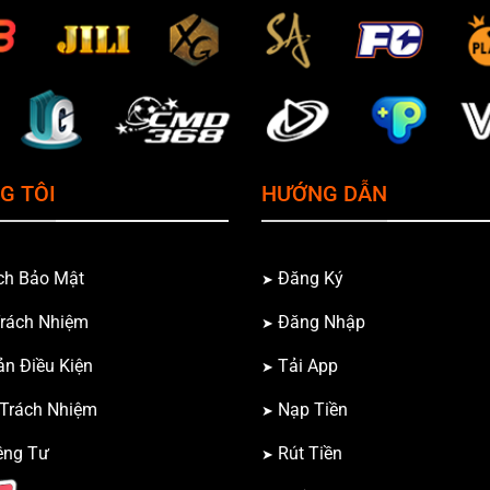
G TÔI
HƯỚNG DẪN
ch Bảo Mật
Đăng Ký
Trách Nhiệm
Đăng Nhập
ản Điều Kiện
Tải App
 Trách Nhiệm
Nạp Tiền
êng Tư
Rút Tiền