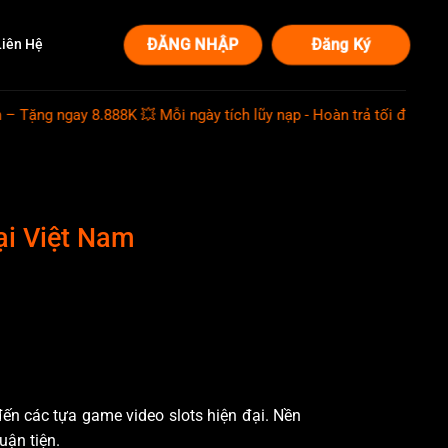
ĐĂNG NHẬP
Đăng Ký
Liên Hệ
n – Tặng ngay 8.888K 💥 Mỗi ngày tích lũy nạp - Hoàn trả tối đa 8.88
tại Việt Nam
 đến các tựa game video slots hiện đại. Nền
uận tiện.