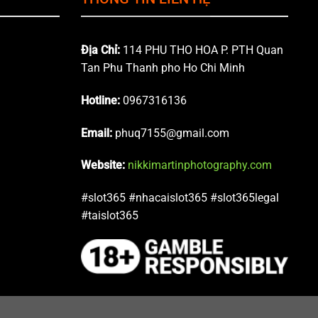
Địa Chỉ:
114 PHU THO HOA P. PTH Quan
Tan Phu Thanh pho Ho Chi Minh
Hotline:
0967316136
Email:
phuq7155@gmail.com
Website:
nikkimartinphotography.com
#slot365 #nhacaislot365 #slot365legal
#taislot365