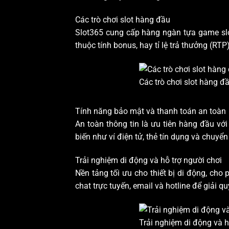
Các trò chơi slot hàng đầu
Slot365 cung cấp hàng ngàn tựa game slot
thuộc tính bonus, hay tỉ lệ trả thưởng (RT
Các trò chơi slot hàng đ
Tính năng bảo mật và thanh toán an toàn
An toàn thông tin là ưu tiên hàng đầu vớ
biến như ví điện tử, thẻ tín dụng và chuyể
Trải nghiệm di động và hỗ trợ người chơi
Nền tảng tối ưu cho thiết bị di động, ch
chat trực tuyến, email và hotline để giải
Trải nghiệm di động và h