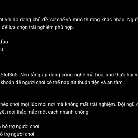
 với đa dạng chủ đề, cơ chế và mức thưởng khác nhau. Người 
P) để lựa chọn trải nghiệm phù hợp.
ầu
i Slot365. Nền tảng áp dụng công nghệ mã hóa, xác thực hai 
n khoản để người chơi có thể nạp rút thuận tiện và an tâm.
o phép chơi mọi lúc mọi nơi mà không mất trải nghiệm. Đội ng
 quyết mọi thắc mắc một cách nhanh chóng.
ỗ trợ người chơi