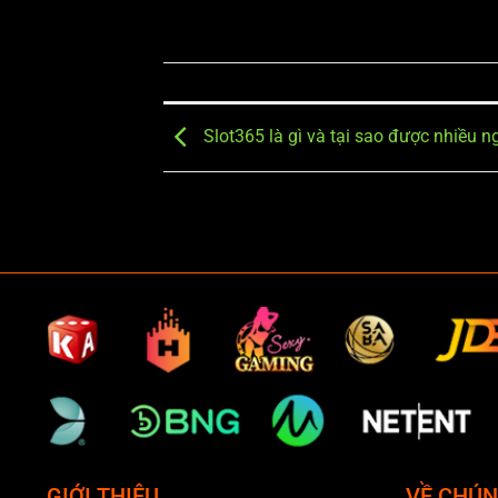
Slot365 là gì và tại sao được nhiều n
GIỚI THIỆU
VỀ CHÚN