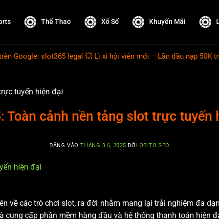
orts
Thể Thao
Xổ Số
Khuyến Mãi
oogle: slot365 legal 💥 Lì xì hội viên mới – Lần đầu nạp 50K tr
trực tuyến hiện đại
: Toàn cảnh nền tảng slot trực tuyến 
ĐĂNG VÀO
THÁNG 3 6, 2025
BỞI
OBITO SEO
yên về các trò chơi slot, ra đời nhằm mang lại trải nghiệm đa dạ
nhà cung cấp phần mềm hàng đầu và hệ thống thanh toán hiện đạ