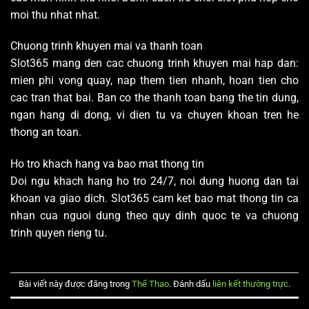
moi thu nhat nhat.
Chuong trinh khuyen mai va thanh toan
Slot365 mang den cac chuong trinh khuyen mai hap dan:
mien phi vong quay, nap them tien nhanh, hoan tien cho
cac tran that bai. Ban co the thanh toan bang the tin dung,
ngan hang di dong, vi dien tu va chuyen khoan tren he
thong an toan.
Ho tro khach hang va bao mat thong tin
Doi ngu khach hang ho tro 24/7, noi dung huong dan tai
khoan va giao dich. Slot365 cam ket bao mat thong tin ca
nhan cua nguoi dung theo quy dinh quoc te va chuong
trinh quyen rieng tu.
Bài viết này được đăng trong
Thể Thao
. Đánh dấu
liên kết thường trực
.