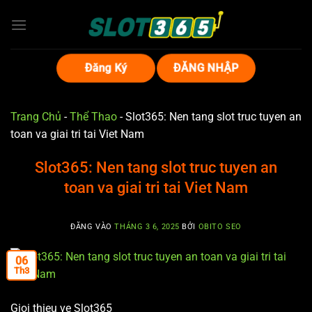
Bỏ
qua
nội
dung
Đăng Ký
ĐĂNG NHẬP
Trang Chủ
-
Thể Thao
-
Slot365: Nen tang slot truc tuyen an
toan va giai tri tai Viet Nam
Slot365: Nen tang slot truc tuyen an
toan va giai tri tai Viet Nam
ĐĂNG VÀO
THÁNG 3 6, 2025
BỞI
OBITO SEO
06
Th3
Gioi thieu ve Slot365