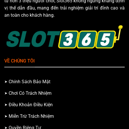
từ hơn 3 triệu người chơi, Slot365 không ngừng khẳng định
vị thế dẫn đầu, mang đến trải nghiệm giải trí đỉnh cao và
an toàn cho khách hàng.
VỀ CHÚNG TÔI
Chính Sách Bảo Mật
Chơi Có Trách Nhiệm
Điều Khoản Điều Kiện
Miễn Trừ Trách Nhiệm
Quyền Riêng Tư