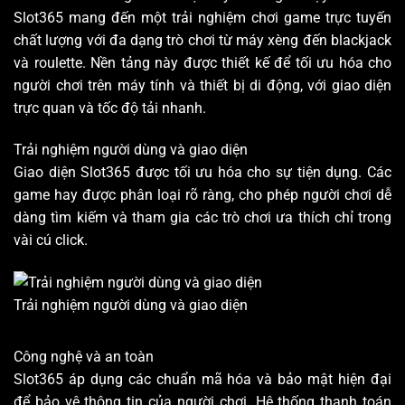
Slot365 mang đến một trải nghiệm chơi game trực tuyến
chất lượng với đa dạng trò chơi từ máy xèng đến blackjack
và roulette. Nền tảng này được thiết kế để tối ưu hóa cho
người chơi trên máy tính và thiết bị di động, với giao diện
trực quan và tốc độ tải nhanh.
Trải nghiệm người dùng và giao diện
Giao diện Slot365 được tối ưu hóa cho sự tiện dụng. Các
game hay được phân loại rõ ràng, cho phép người chơi dễ
dàng tìm kiếm và tham gia các trò chơi ưa thích chỉ trong
vài cú click.
Trải nghiệm người dùng và giao diện
Công nghệ và an toàn
Slot365 áp dụng các chuẩn mã hóa và bảo mật hiện đại
để bảo vệ thông tin của người chơi. Hệ thống thanh toán