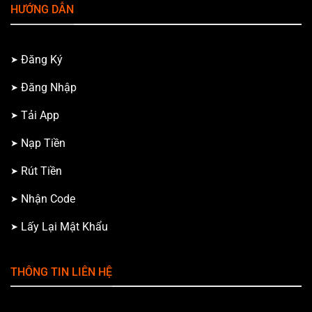
HƯỚNG DẪN
Đăng Ký
Đăng Nhập
Tải App
Nạp Tiền
Rút Tiền
Nhận Code
Lấy Lại Mật Khẩu
THÔNG TIN LIÊN HỆ